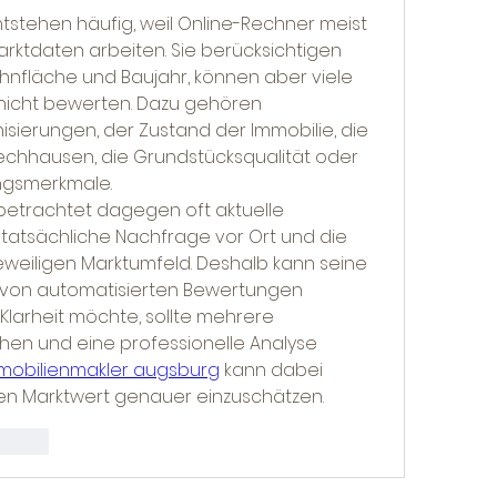
tstehen häufig, weil Online-Rechner meist 
rktdaten arbeiten. Sie berücksichtigen 
hnfläche und Baujahr, können aber viele 
 nicht bewerten. Dazu gehören 
sierungen, der Zustand der Immobilie, die 
echhausen, die Grundstücksqualität oder 
ngsmerkmale.
betrachtet dagegen oft aktuelle 
 tatsächliche Nachfrage vor Ort und die 
weiligen Marktumfeld. Deshalb kann seine 
 von automatisierten Bewertungen 
larheit möchte, sollte mehrere 
en und eine professionelle Analyse 
mobilienmakler augsburg
 kann dabei 
chen Marktwert genauer einzuschätzen.
worten