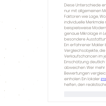
Diese Unterschiede en
nur mit allgemeinen Ma
Faktoren wie Lage, Wo
individuelle Merkmale
beispielsweise Moderni
genaue Mikrolage in L
besondere Ausstattu
Ein erfahrener Makler 
Vergleichsobjekte, die
Verkaufschancen im je
Einschätzung deutlich
abweichen. Wer mehr K
Bewertungen vergleich
einholen. Ein lokaler 
im
helfen, den realistis
Gefällt mir
Ant