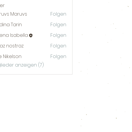
der
ruvs Maruvs
Folgen
ina Tarin
Folgen
na Isabella
Folgen
az nostraz
Folgen
lie Nikelson
Folgen
glieder anzeigen (7)