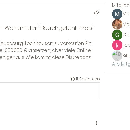
Mitglie
Ma
Mad
– Warum der "Bauchgefühl-Preis"
Gee
n Augsburg-Lechhausen zu verkaufen. Ein 
kox
ei 600.000 € ansetzen, aber viele Online-
Bil
niger aus. Wie kommt diese Diskrepanz 
Alle Mit
11 Ansichten