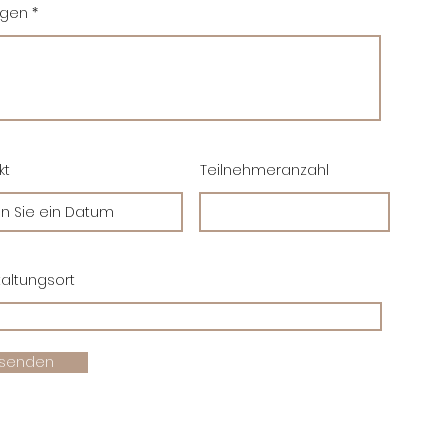
egen
kt
Teilnehmeranzahl
altungsort
senden