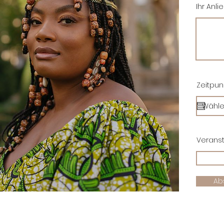
Ihr Anli
Zeitpun
Veranst
Ab